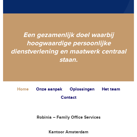
Een gezamenlijk doel waarbij
hoogwaardige persoonlijke
dienstverlening en maatwerk centraal
staan.
Home
Onze aanpak
Oplossingen
Het team
Contact
Robinia – Family Office Services
Kantoor Amsterdam